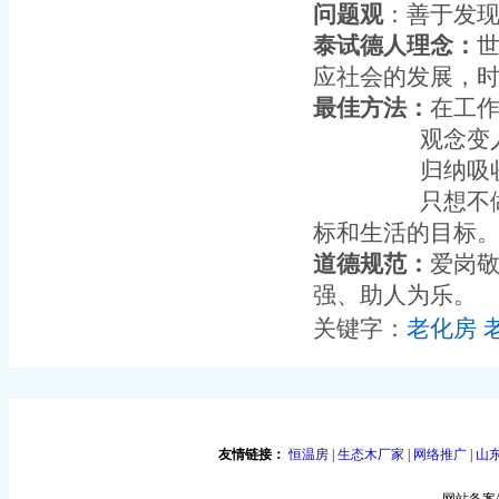
问题观
：善于发
泰试德人理念：
应社会的发展，
最佳方法：
在工
观念变人就变
归纳吸收别人
只想不做，只
标和生活的目标
道德规范：
爱岗
强、助人为乐。
关键字：
老化房
友情链接：
恒温房
|
生态木厂家
|
网络推广
|
山