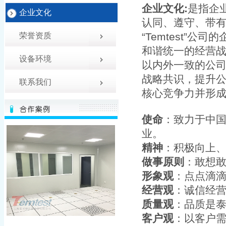
企业文化:
是指企
企业文化
认同、遵守、带
“Temtest”
荣誉资质
和谐统一的经营
设备环境
以内外一致的公
战略共识，提升
联系我们
核心竞争力并形
使命
：致力于中
业。
精神
：积极向上、
做事原则
：敢想
形象观
：点点滴
经营观
：诚信经
质量观
：品质是
客户观
：以客户